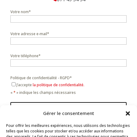
Votre nom
*
Votre adresse e-mail
*
Votre téléphone
*
Politique de confidentialité - RGPD
*
J’accepte
la politique de confidentialité.
«
*
» indique les champs nécessaires
Recevoir le catalogue
Gérer le consentement
NOUS SUIVRE
Pour offrir les meilleures expériences, nous utilisons des technologies
telles que les cookies pour stocker et/ou accéder aux informations
des appareils. Le fait de consentir à ces technologies nous permettra