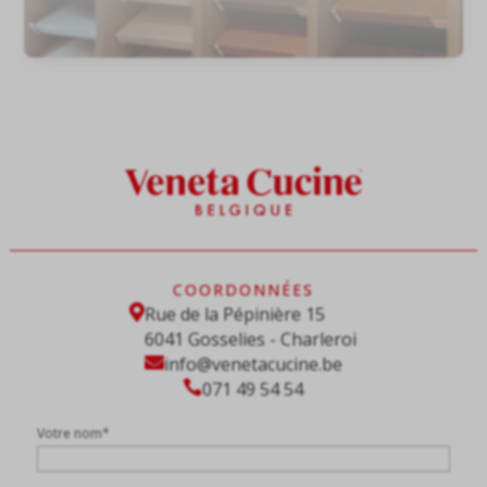
COORDONNÉES

Rue de la Pépinière 15
6041 Gosselies - Charleroi

info@venetacucine.be

071 49 54 54
Votre nom
*