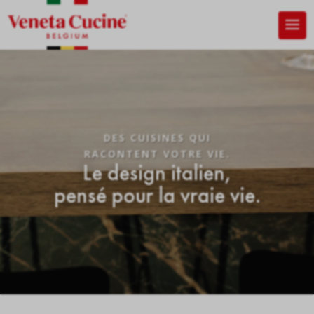
Lecteur
vidéo
DES CUISINES QUI
RACONTENT VOTRE VIE.
Le design italien,
pensé pour la vraie vie.