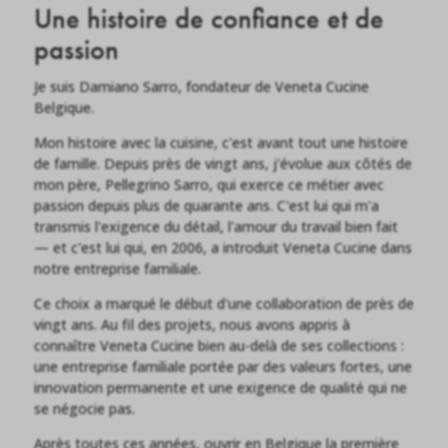
Une histoire de confiance et de
passion
Prendre un rendez-vous
Je suis Damiano Sarro, fondateur de Veneta Cucine
Belgique.
Mon histoire avec la cuisine, c'est avant tout une histoire
de famille. Depuis près de vingt ans, j'évolue aux côtés de
mon père, Pellegrino Sarro, qui exerce ce métier avec
passion depuis plus de quarante ans. C'est lui qui m'a
transmis l'exigence du détail, l'amour du travail bien fait
— et c'est lui qui, en 2006, a introduit Veneta Cucine dans
notre entreprise familiale.
Ce choix a marqué le début d'une collaboration de près de
vingt ans. Au fil des projets, nous avons appris à
connaître Veneta Cucine bien au-delà de ses collections :
une entreprise familiale portée par des valeurs fortes, une
innovation permanente et une exigence de qualité qui ne
se négocie pas.
Après toutes ces années, ouvrir en Belgique la première