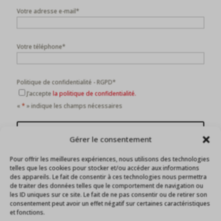
Votre adresse e-mail
*
Votre téléphone
*
Politique de confidentialité - RGPD
*
J’accepte
la politique de confidentialité.
«
*
» indique les champs nécessaires
Recevoir le catalogue
Gérer le consentement
NOUS SUIVRE
Pour offrir les meilleures expériences, nous utilisons des technologies
telles que les cookies pour stocker et/ou accéder aux informations
des appareils. Le fait de consentir à ces technologies nous permettra
de traiter des données telles que le comportement de navigation ou
les ID uniques sur ce site. Le fait de ne pas consentir ou de retirer son
consentement peut avoir un effet négatif sur certaines caractéristiques
Mentions légales
et fonctions.
Politique de confidentialité