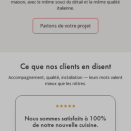
maison, avec le même souci du détail et la même qualité
italienne.
Parlons de votre projet
Ce que nos clients en disent
Accompagnement, qualité, installation — leurs mots valent
mieux que les nôtres.
★
★
★
★
★
Showroom très agréable avec un
interlocuteur à l'écoute