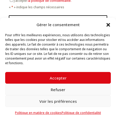
J’accepte
la politique de confidentialité.
«
*
» indique les champs nécessaires
Recevoir le catalogue
Gérer le consentement
NOUS SUIVRE
Pour offrir les meilleures expériences, nous utilisons des technologies
telles que les cookies pour stocker et/ou accéder aux informations
des appareils. Le fait de consentir à ces technologies nous permettra
de traiter des données telles que le comportement de navigation ou
les ID uniques sur ce site. Le fait de ne pas consentir ou de retirer son
consentement peut avoir un effet négatif sur certaines caractéristiques
Mentions légales
et fonctions.
Politique de confidentialité
Paramètres en matière de cookies
Accepter
Refuser
© 2026 Veneta Cucine Belgique.
Voir les préférences
Politique en matière de cookies
Politique de confidentialité