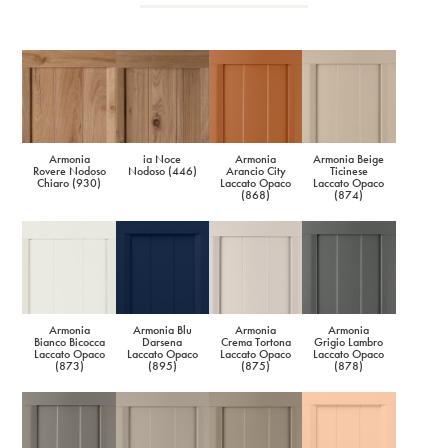
Armonia
ia Noce
Armonia
Armonia Beige
Rovere Nodoso
Nodoso (446)
Arancio City
Ticinese
Chiaro (930)
Laccato Opaco
Laccato Opaco
(868)
(874)
Armonia
Armonia Blu
Armonia
Armonia
Bianco Bicocca
Darsena
Crema Tortona
Grigio Lambro
Laccato Opaco
Laccato Opaco
Laccato Opaco
Laccato Opaco
(873)
(895)
(875)
(878)