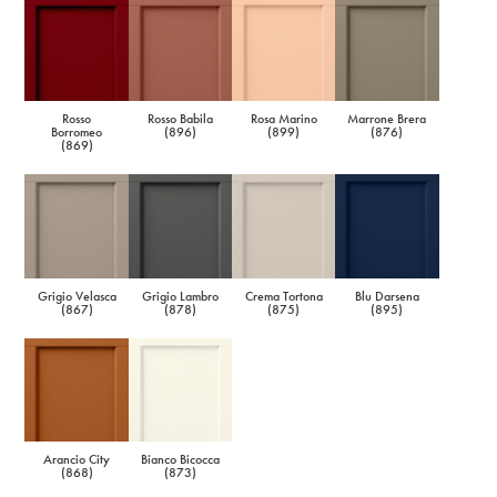
Rosso
Rosso Babila
Rosa Marino
Marrone Brera
Borromeo
(896)
(899)
(876)
(869)
Grigio Velasca
Grigio Lambro
Crema Tortona
Blu Darsena
(867)
(878)
(875)
(895)
Arancio City
Bianco Bicocca
(868)
(873)