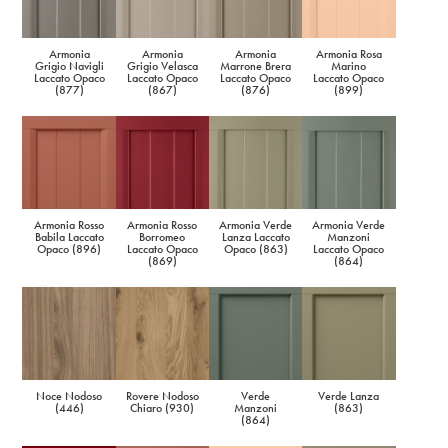
Armonia
Armonia
Armonia
Armonia Rosa
Grigio Navigli
Grigio Velasca
Marrone Brera
Marino
Laccato Opaco
Laccato Opaco
Laccato Opaco
Laccato Opaco
(877)
(867)
(876)
(899)
Armonia Rosso
Armonia Rosso
Armonia Verde
Armonia Verde
Babila Laccato
Borromeo
Lanza Laccato
Manzoni
Opaco (896)
Laccato Opaco
Opaco (863)
Laccato Opaco
(869)
(864)
Noce Nodoso
Rovere Nodoso
Verde
Verde Lanza
(446)
Chiaro (930)
Manzoni
(863)
(864)