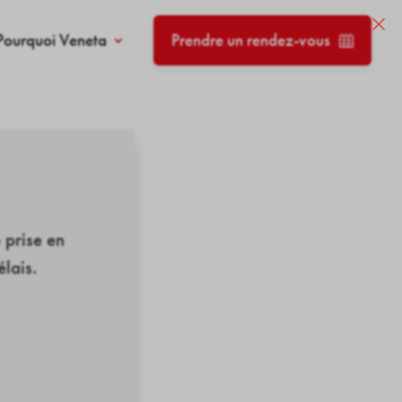
×
Pourquoi Veneta
Prendre un rendez-vous
 prise en
lais.