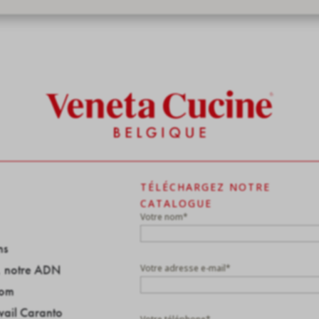
TÉLÉCHARGEZ NOTRE
CATALOGUE
Votre nom
*
ns
e, notre ADN
Votre adresse e-mail
*
oom
vail Caranto